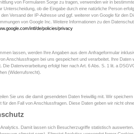
mittlung von Formularen Sorge zu tragen, verwenden wir in bestim
r Unterscheidung, ob die Eingabe durch eine natürliche Person erfol
ert den Versand der IP-Adresse und ggf. weiterer von Google für den
mmungen von Google Inc. Weitere Informationen zu den Datenschutzri
ww.google.com/intl/de/policies/privacy
mmen lassen, werden Ihre Angaben aus dem Anfrageformular inklusi
von Anschlussfragen bei uns gespeichert und verarbeitet. Ihre Date
ie Datenverarbeitung erfolgt hier nach Art. 6 Abs. S. 1 lit. a DSGVO a
hen (Widerrufsrecht).
ilen Sie uns die damit gesendeten Daten freiwillig mit. Wir speicher
zt für den Fall von Anschlussfragen. Diese Daten geben wir nicht ohne 
nschutz
nalytics. Damit lassen sich Besucherzugriffe statistisch auswerten.
/www.wp-slimstat.com). Slimstat Analytics verwendet ferner Cookies