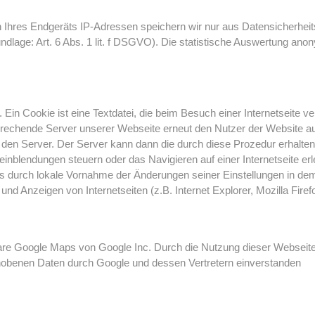
Ihres Endgeräts IP-Adressen speichern wir nur aus Datensicherheitsg
lage: Art. 6 Abs. 1 lit. f DSGVO). Die statistische Auswertung anony
Ein Cookie ist eine Textdatei, die beim Besuch einer Internetseite ve
prechende Server unserer Webseite erneut den Nutzer der Website a
en Server. Der Server kann dann die durch diese Prozedur erhalten
inblendungen steuern oder das Navigieren auf einer Internetseite erl
ies durch lokale Vornahme der Änderungen seiner Einstellungen in 
 Anzeigen von Internetseiten (z.B. Internet Explorer, Mozilla Firefo
are Google Maps von Google Inc. Durch die Nutzung dieser Webseite 
hobenen Daten durch Google und dessen Vertretern einverstanden