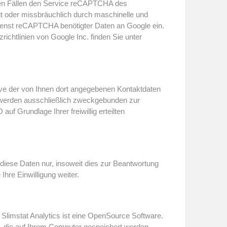
mten Fällen den Service reCAPTCHA des
gt oder missbräuchlich durch maschinelle und
 Dienst reCAPTCHA benötigter Daten an Google ein.
chtlinien von Google Inc. finden Sie unter
ve der von Ihnen dort angegebenen Kontaktdaten
n werden ausschließlich zweckgebunden zur
uf Grundlage Ihrer freiwillig erteilten
n diese Daten nur, insoweit dies zur Beantwortung
Ihre Einwilligung weiter.
 Slimstat Analytics ist eine OpenSource Software.
, die auf Ihrem Computer gespeichert werden.