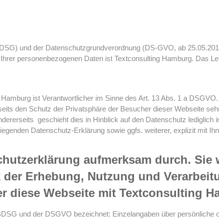
SG) und der Datenschutzgrundverordnung (DS-GVO, ab 25.05.2018) v
 Ihrer personenbezogenen Daten ist Textconsulting Hamburg. Das Lekt
 Hamburg ist Verantwortlicher im Sinne des Art. 13 Abs. 1 a DSGVO.
its den Schutz der Privatsphäre der Besucher dieser Webseite sehr
dererseits geschieht dies in Hinblick auf den Datenschutz lediglich
genden Datenschutz-Erklärung sowie ggfs. weiterer, explizit mit Ihn
schutzerklärung aufmerksam durch. Sie 
k der Erhebung, Nutzung und Verarbei
r diese Webseite mit Textconsulting Ha
SG und der DSGVO bezeichnet: Einzelangaben über persönliche ode