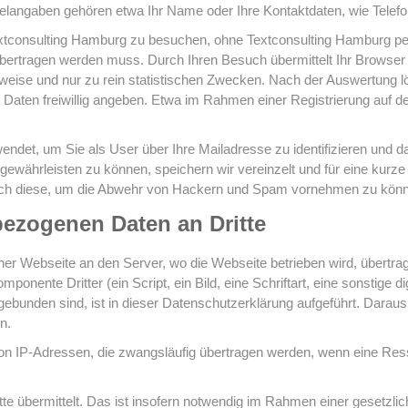
elangaben gehören etwa Ihr Name oder Ihre Kontaktdaten, wie Telef
Textconsulting Hamburg zu besuchen, ohne Textconsulting Hamburg p
übertragen werden muss. Durch Ihren Besuch übermittelt Ihr Browser 
lweise und nur zu rein statistischen Zwecken. Nach der Auswertung l
Daten freiwillig angeben. Etwa im Rahmen einer Registrierung auf d
et, um Sie als User über Ihre Mailadresse zu identifizieren und dar
gewährleisten zu können, speichern wir vereinzelt und für eine kurz
 auch diese, um die Abwehr von Hackern und Spam vornehmen zu kön
ezogenen Daten an Dritte
r Webseite an den Server, wo die Webseite betrieben wird, übertrag
onente Dritter (ein Script, ein Bild, eine Schriftart, eine sonstige 
ebunden sind, ist in dieser Datenschutzerklärung aufgeführt. Darau
n.
n IP-Adressen, die zwangsläufig übertragen werden, wenn eine Ress
e übermittelt. Das ist insofern notwendig im Rahmen einer gesetzlich