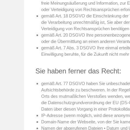
freie Meinungsäußerung und Information, zur E
oder Verteidigung von Rechtsansprüchen erforde
gemäß Art. 18 DSGVO die Einschränkung der Ver
die Verarbeitung unrechtmäßig ist, Sie aber d
Verteidigung von Rechtsansprüchen benötigen
gemäß Art. 20 DSGVO Ihre personenbezogenen Da
oder die Übermittlung an einen anderen Verantw
gemäß Art. 7 Abs. 3 DSGVO Ihre einmal erteilte 
Einwilligung beruhte, für die Zukunft nicht mehr
Sie haben ferner das Recht:
gemäß Art. 77 DSGVO haben Sie unbeschadet ei
Aufsichtsbehörde zu beschweren. In der Regel k
Orts des mutmaßlichen Verstoßes wenden, wenn
die Datenschutzgrundverordnung der EU (DS-GV
Daten über diesen Vorgang in einer Protokolld
IP-Adresse (wenn möglich, wird diese anonymis
Domain-Name der Webseite, von der Sie kam
Namen der abgerufenen Dateien • Datum und U