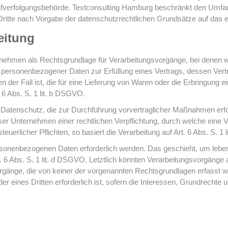
afverfolgungsbehörde. Textconsulting Hamburg beschränkt den Umfang
ritte nach Vorgabe der datenschutzrechtlichen Grundsätze auf das e
eitung
rnehmen als Rechtsgrundlage für Verarbeitungsvorgänge, bei denen wi
 personenbezogener Daten zur Erfüllung eines Vertrags, dessen Vertrag
n der Fall ist, die für eine Lieferung von Waren oder die Erbringung 
. 6 Abs. S. 1 lit. b DSGVO.
 Datenschutz, die zur Durchführung vorvertraglicher Maßnahmen erfor
nser Unternehmen einer rechtlichen Verpflichtung, durch welche ein
steuerlicher Pflichten, so basiert die Verarbeitung auf Art. 6 Abs. S. 1
ersonenbezogenen Daten erforderlich werden. Das geschieht, um lebe
. 6 Abs. S. 1 lit. d DSGVO. Letztlich könnten Verarbeitungsvorgänge a
rgänge, die von keiner der vorgenannten Rechtsgrundlagen erfasst w
 eines Dritten erforderlich ist, sofern die Interessen, Grundrechte u