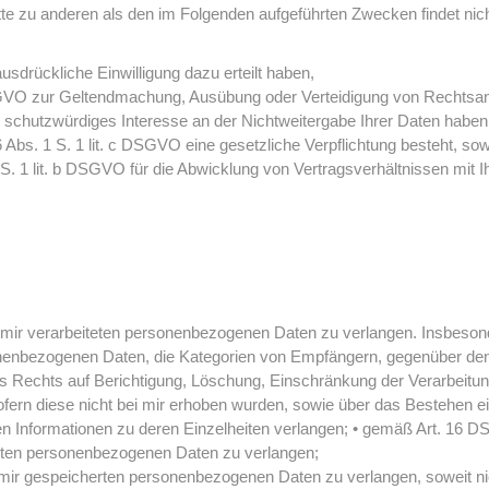
tte zu anderen als den im Folgenden aufgeführten Zwecken findet nicht
ausdrückliche Einwilligung dazu erteilt haben,
 DSGVO zur Geltendmachung, Ausübung oder Verteidigung von Rechtsans
schutzwürdiges Interesse an der Nichtweitergabe Ihrer Daten haben
 6 Abs. 1 S. 1 lit. c DSGVO eine gesetzliche Verpflichtung besteht, so
 S. 1 lit. b DSGVO für die Abwicklung von Vertragsverhältnissen mit Ihn
mir verarbeiteten personenbezogenen Daten zu verlangen. Insbesond
nenbezogenen Daten, die Kategorien von Empfängern, gegenüber den
es Rechts auf Berichtigung, Löschung, Einschränkung der Verarbeitu
ofern diese nicht bei mir erhoben wurden, sowie über das Bestehen e
igen Informationen zu deren Einzelheiten verlangen; • gemäß Art. 16 
erten personenbezogenen Daten zu verlangen;
ir gespeicherten personenbezogenen Daten zu verlangen, soweit nic