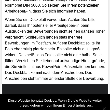
Normbrief DIN 5008. So zeigen Sie Ihrem potenziellen
Arbeitgeber/-in, dass Sie sich informiert haben.
Wenn Sie ein Deckblatt verwenden: Achten Sie bitte
darauf, dass Ihr potenzieller Arbeitgeber/-in beim
Ausdrucken der Bewerbungen nicht seinen ganzen Toner
verbraucht. Schließlich landen stets mehrere
Bewerbungen im Postfach. Auf dem Deckblatt sollte Ihr
Foto eher mittig platziert sein. Es sollte nicht allzu groß
wirken. Das heißt, das Foto sollte nicht eine halbe Seite
füllen. Verzichten Sie lieber auf aufwendige Hintergründe,
die Sie vielleicht aus PowerPoint-Präsentationen kennen.
Das Deckblatt kommt nach dem Anschreiben. Das
Anschreiben steht immer an erster Stelle der Bewerbung.
Copyright © 2026
Textconsulting Hamburg
. Alle Rechte
Diese Website benutzt Cookies. Wenn Sie die Website weiter
vorbehalten.
nutzen, gehen wir von Ihrem Einverständnis aus.
Theme:
Ample
von ThemeGrill. Präsentiert von
WordPress
.