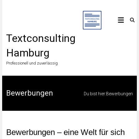
Zum
Inhalt
springen
Textconsulting
Hamburg
Professionell und zuverlässig
Bewerbungen
Du bist hier:
Bewerbungen
Bewerbungen – eine Welt für sich